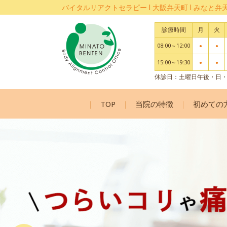
バイタルリアクトセラピー l 大阪弁天町 l みなと
診療時間
月
火
08:00～12:00
●
●
15:00～19:30
●
●
休診日：土曜日午後・日
TOP
当院の特徴
初めての