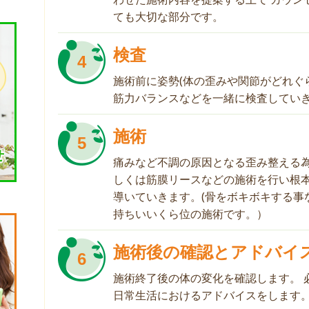
ても大切な部分です。
検査
4
施術前に姿勢(体の歪みや関節がどれぐ
筋力バランスなどを一緒に検査してい
施術
5
せ
痛みなど不調の原因となる歪み整える
しくは筋膜リースなどの施術を行い根
導いていきます。(骨をボキボキする事
持ちいいくら位の施術です。）
施術後の確認とアドバイ
6
施術終了後の体の変化を確認します。 
日常生活におけるアドバイスをします