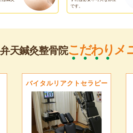
。
です。
こ
だ
わ
り
メ
弁天鍼灸整骨院
バイタルリアクトセラピー