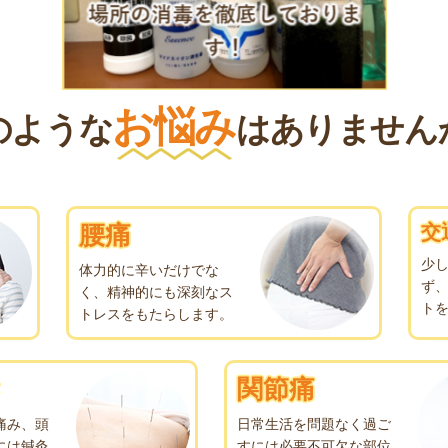
お悩み
のような
はありません
腰痛
交
少
体力的に辛いだけでな
ず
く、精神的にも深刻なス
ト
トレスをもたらします。
関節痛
痛み、頭
日常生活を問題なく過ご
には鍼灸
すには必要不可欠な部位