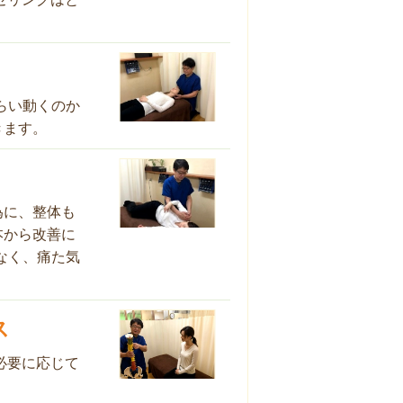
らい動くのか
きます。
為に、整体も
本から改善に
なく、痛た気
ス
必要に応じて
。