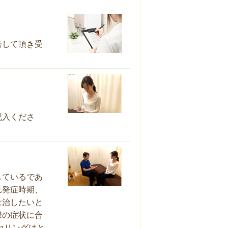
告して頂き受
記入くださ
しているであ
れ発症時期、
は治したいと
様の症状に合
セリングはと