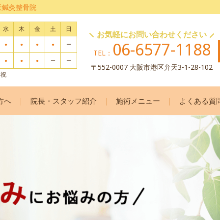
弁天鍼灸整骨院
水
木
金
土
日
お気軽にお問い合わせください
06-6577-1188
●
●
●
●
ー
TEL：
●
●
●
ー
ー
〒552-0007 大阪市港区弁天3-1-28-102
・祝
方へ
院長・スタッフ紹介
施術メニュー
よくある質