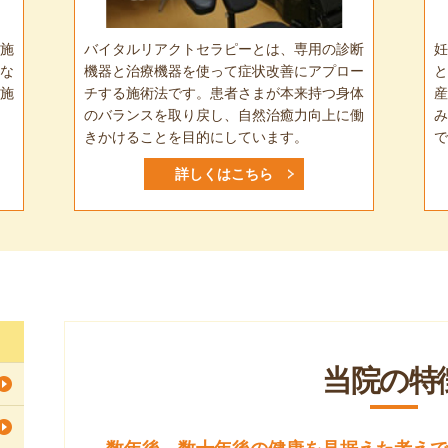
施
バイタルリアクトセラピーとは、専用の診断
妊
な
機器と治療機器を使って症状改善にアプロー
と
施
チする施術法です。患者さまが本来持つ身体
産
のバランスを取り戻し、自然治癒力向上に働
み
きかけることを目的にしています。
で
詳しくはこちら
当院の特
数年後、数十年後の健康を見据えた考えで