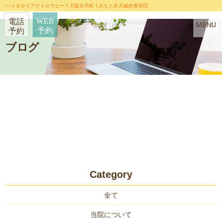
バイタルリアクトセラピー l 大阪弁天町 l みなと弁天鍼灸整骨院
WEB
電話
MENU
予約
予約
HOME
ブログ
当院について
当院の特徴
初めての方へ
院長・スタッフ紹介
お知らせ
ブログ
よくある質問
お問い合わせ
Category
全て
施術メニュー
当院について